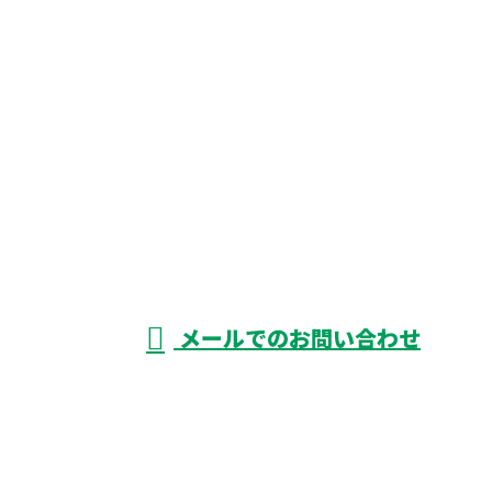
お問い合わせ
お電話でのお問い合わせ
0826-42-0188
株式会社上條興
業
受付／8：00～18：00 ※営業電話お断り
メールでのお問い合わせ
ホーム
回収対応品
業務案内