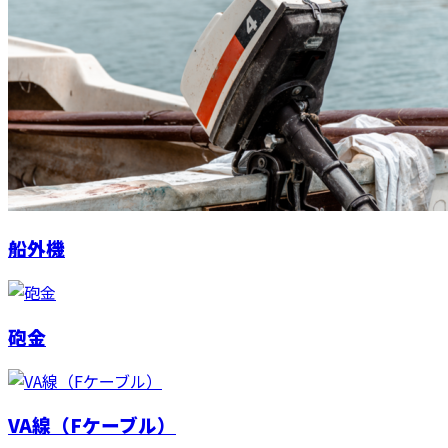
船外機
砲金
VA線（Fケーブル）