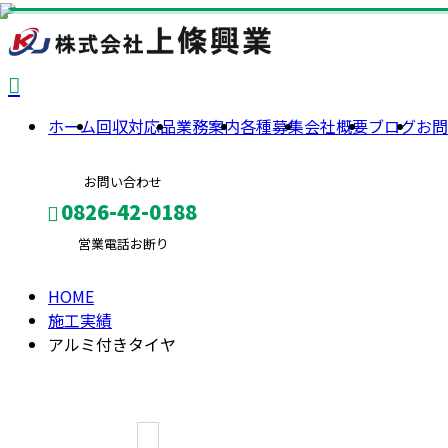
回
ホーム
回収対応品
業務案内
各種募集
会社概要
ブログ
お問
収
お問い合わせ
対
0826-42-0188
営業電話お断り
応
HOME
メールフォーム
施工実績
品
アルミ付きタイヤ